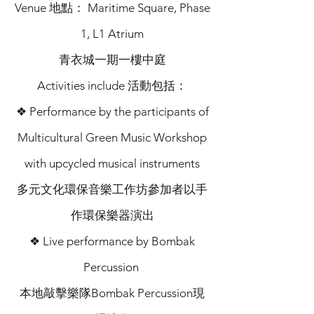
Venue 地點： Maritime Square, Phase
1, L1 Atrium
青衣城一期一樓中庭
Activities include 活動包括：
❖ Performance by the participants of
Multicultural Green Music Workshop
with upcycled musical instruments
多元文化環保音樂工作坊參加者以手
作環保樂器演出
❖ Live performance by Bombak
Percussion
本地敲擊樂隊Bombak Percussion現